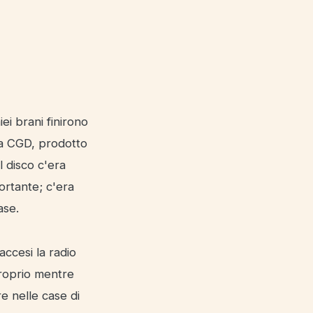
ei brani finirono
la CGD, prodotto
 disco c'era
rtante; c'era
ase.
ccesi la radio
proprio mentre
e nelle case di