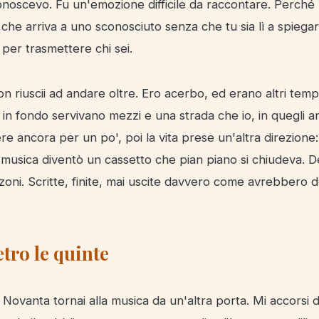
noscevo. Fu un'emozione difficile da raccontare. Perch
che arriva a uno sconosciuto senza che tu sia lì a spiegart
per trasmettere chi sei.
on riuscii ad andare oltre. Ero acerbo, ed erano altri temp
in fondo servivano mezzi e una strada che io, in quegli a
re ancora per un po', poi la vita prese un'altra direzione: 
la musica diventò un cassetto che pian piano si chiudeva. D
oni. Scritte, finite, mai uscite davvero come avrebbero 
etro le quinte
 Novanta tornai alla musica da un'altra porta. Mi accorsi 