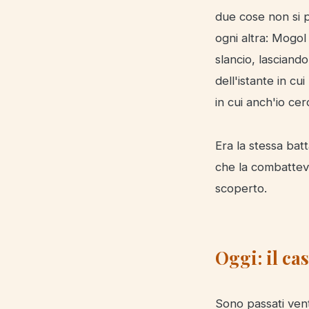
due cose non si p
ogni altra: Mogol 
slancio, lasciand
dell'istante in c
in cui anch'io cer
Era la stessa bat
che la combattevo
scoperto.
Oggi: il cas
Sono passati vent