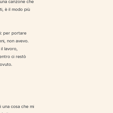
é una canzone che
i, è il modo più
i: per portare
nni, non avevo.
il lavoro,
entro ci restò
dovuto.
di una cosa che mi