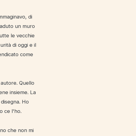
immaginavo, di
caduto un muro
utte le vecchie
rità di oggi e il
vendicato come
 autore. Quello
iene insieme. La
i disegna. Ho
 ce l'ho.
uno che non mi