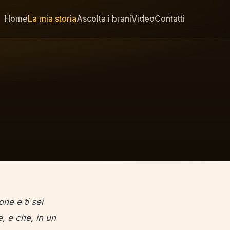
Home
La mia storia
Ascolta i brani
Video
Contatti
ne e ti sei
, e che, in un