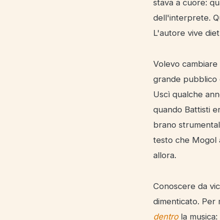
stava a cuore: qu
dell'interprete. 
L'autore vive die
Volevo cambiare q
grande pubblico c
Uscì qualche ann
quando Battisti er
brano strumentale
testo che Mogol a
allora.
Conoscere da vici
dimenticato. Per 
dentro
la musica: 