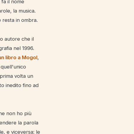
 fa il nome
arole, la musica.
e resta in ombra.
o autore che il
rafia nel 1996.
un libro a Mogol
,
 quell'unico
 prima volta un
o inedito fino ad
che non ho più
rendere la parola
e, e viceversa: le