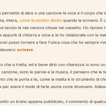
a permette di dare a una canzone la voce e il corpo che 
ta, intera,
come la sentivo dentro
quando la scrivevo. È 
a tenuto le mie canzoni chiuse nel cassetto. Ho ripreso t
i appunti di chitarra e voce e le ho rielaborate con la matu
E così posso tornare a fare l'unica cosa che ho sempre ri
 davvero:
scrivere
.
o che si tratta, ed è bene dirlo con chiarezza: io sono un
i canzone, sono le parole e la musica, il pensiero che le t
to che le porta a te, come la matita è lo strumento di ch
a per avere il modo di farle uscire come dovevano. Adesso
sotto un brano appena pubblicato, il commento di qualc