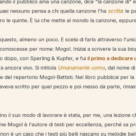
ando il pubblico ama una canzone, dice "la canzone di" e
Quasi nessuno pensa a chi quella canzone l'ha
scritta
: le p
tro le quinte. È lui che mette al mondo la canzone, eppur
uesto, almeno un poco. E scelsi di farlo attraverso l'unic
onoscesse per nome: Mogol. Iniziai a scrivere la sua biog
o dopo, con Sperling & Kupfer, e fui
il primo a dedicare 
a ancora vivo. Si intitola
Umanamente uomo
, dal nome di
 del repertorio Mogol-Battisti. Nel libro pubblicai per la
veva scritto per quel pezzo e poi messo da parte, rimast
no il suo modo di lavorare è stata, per me, una lezione 
me Mogol è l'autore di testi per eccellenza, perché sa p
non è un caso che i testi più belli nascano su melodie bell